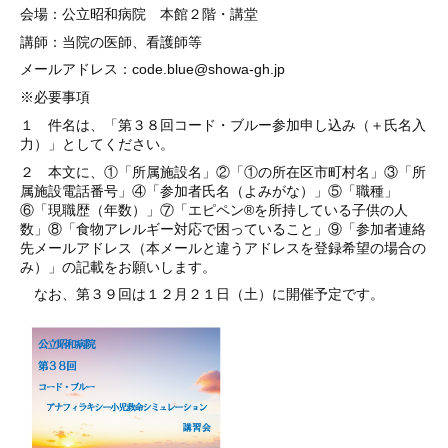
会場：公立昭和病院 本館２階・講堂
講師：当院の医師、看護師等
メールアドレス：code.blue@showa-gh.jp
※必要事項
１ 件名は、「第３８
回コード・ブルー参加申し込み（＋氏名入
力）」としてください。
２ 本文に、①「所属施設名」②「①の所在区市町村名」③「所
属施設電話番号」④「参加者氏名（よみがな）」⑤「職種」
⑥「現職歴（年数）」⑦「エピペン®を所持している子供の人
数」⑧「食物アレルギー対応で困っていること」⑨「参加者連絡
先メールアドレス（本メールと違うアドレスを登録希望の場合の
み）」の記載をお願いします。
なお、第３９回は１２月２１日（土）に開催予定です。