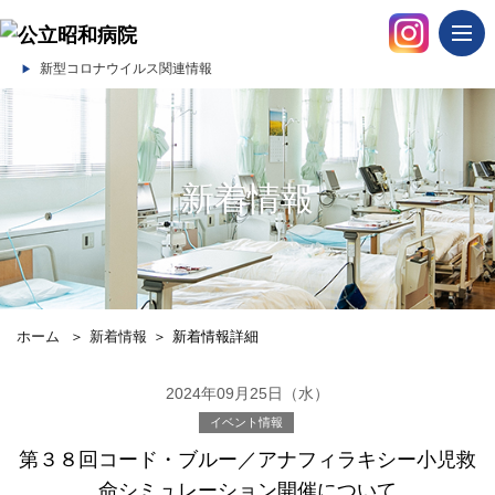
togg
navi
新型コロナウイルス関連情報
新着情報
ホーム
＞
新着情報
＞
新着情報詳細
2024年09月25日（水）
イベント情報
第３８回コード・ブルー／アナフィラキシー小児救
命シミュレーション開催について