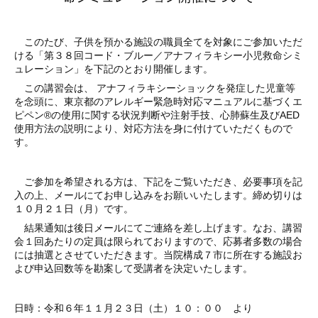
このたび、子供を預かる施設の職員全てを対象にご参加いただ
ける「第３８回コード・ブルー／アナフィラキシー小児救命シミ
ュレーション」を下記のとおり開催します。
この講習会は、 アナフィラキシーショックを発症した児童等
を念頭に、東京都のアレルギー緊急時対応マニュアルに基づくエ
ピペン®の使用に関する状況判断や注射手技、心肺蘇生及びAED
使用方法の説明により、対応方法を身に付けていただくもので
す。
ご参加を希望される方は、下記をご覧いただき、必要事項を記
入の上、メールにてお申し込みをお願いいたします。
締め切りは
１０月２１日（月）です。
結果通知は後日メールにてご連絡を差し上げます。なお、講習
会１回あたりの定員は限られておりますので、応募者多数の場合
には抽選とさせていただきます。当院構成７市に所在する施設お
よび申込回数等を勘案して受講者を決定いたします。
日時：令和６年１１月２３日
（土）１０：００ より