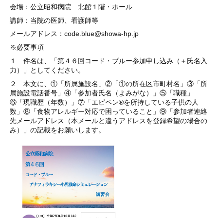
会場：公立昭和病院 北館１階・ホール
講師：当院の医師、看護師等
メールアドレス：code.blue@showa-hp.jp
※必要事項
１ 件名は、「第４６
回コード・ブルー参加申し込み（＋氏名入
力）」としてください。
２ 本文に、①「所属施設名」②「①の所在区市町村名」③「所
属施設電話番号」④「参加者氏名（よみがな）」⑤「職種」
⑥「現職歴（年数）」⑦「エピペン®を所持している子供の人
数」⑧「食物アレルギー対応で困っていること」⑨「参加者連絡
先メールアドレス（本メールと違うアドレスを登録希望の場合の
み）」の記載をお願いします。