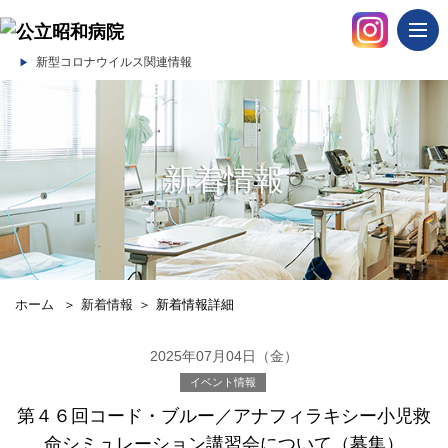
togg
navi
新型コロナウイルス関連情報
新着情報
ホーム
＞
新着情報
＞
新着情報詳細
2025年07月04日（金）
イベント情報
第４６回コード・ブルー／アナフィラキシー小児救
命シミュレーション講習会について（募集）