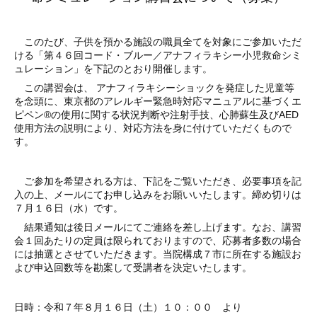
このたび、子供を預かる施設の職員全てを対象にご参加いただ
ける「第４６回コード・ブルー／アナフィラキシー小児救命シミ
ュレーション」を下記のとおり開催します。
この講習会は、 アナフィラキシーショックを発症した児童等
を念頭に、東京都のアレルギー緊急時対応マニュアルに基づくエ
ピペン®の使用に関する状況判断や注射手技、心肺蘇生及びAED
使用方法の説明により、対応方法を身に付けていただくもので
す。
ご参加を希望される方は、下記をご覧いただき、必要事項を記
入の上、メールにてお申し込みをお願いいたします。
締め切りは
７月１６
日（水）です。
結果通知は後日メールにてご連絡を差し上げます。なお、講習
会１回あたりの定員は限られておりますので、応募者多数の場合
には抽選とさせていただきます。当院構成７市に所在する施設お
よび申込回数等を勘案して受講者を決定いたします。
日時：令和７年８月１６日
（土）１０：００ より