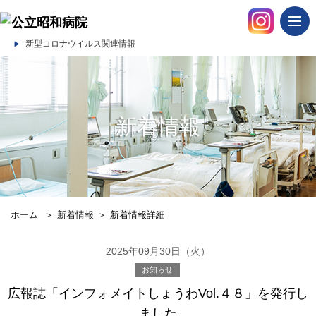
togg
navi
新型コロナウイルス関連情報
新着情報
ホーム
＞
新着情報
＞
新着情報詳細
2025年09月30日（火）
お知らせ
広報誌「インフォメイトしょうわVol.４８」を発行し
ました