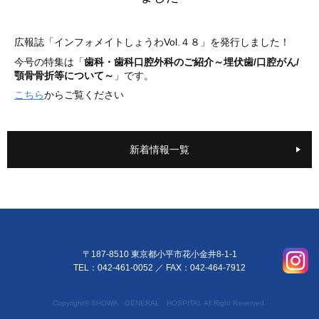
広報誌「インフォメイトしょうわVol.４８」を発行しました！
今号の特集は「
歯科・歯科口腔外科のご紹介～埋伏歯/口腔がん/
顎骨骨折等について～
」です。
こちら
からご覧ください
新着情報一覧
〒187-8510 東京都小平市花小金井8-1-1
TEL：042-461-0052
／ FAX：042-464-7912
Copyright© SHOWA GENERAL HOSPITAL All Right Reserved.