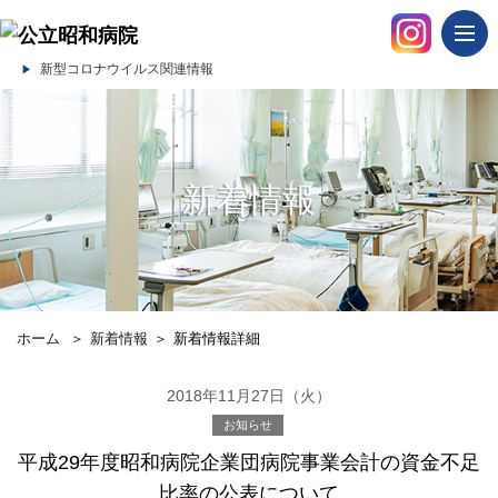
togg
navi
新型コロナウイルス関連情報
新着情報
ホーム
＞
新着情報
＞
新着情報詳細
2018年11月27日（火）
お知らせ
平成29年度昭和病院企業団病院事業会計の資金不足
比率の公表について