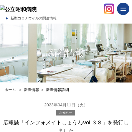
togg
navi
新型コロナウイルス関連情報
新着情報
ホーム
＞
新着情報
＞
新着情報詳細
2023年04月11日（火）
お知らせ
広報誌「インフォメイトしょうわVol.３８」を発行し
ました