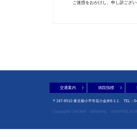
ご迷惑をおかけし、申し訳ござい
交通案内
病院指標
〒187-8510 東京都小平市花小金井8-1-1
TEL：04
Copyright© SHOWA GENERAL HOSPITAL All Rig